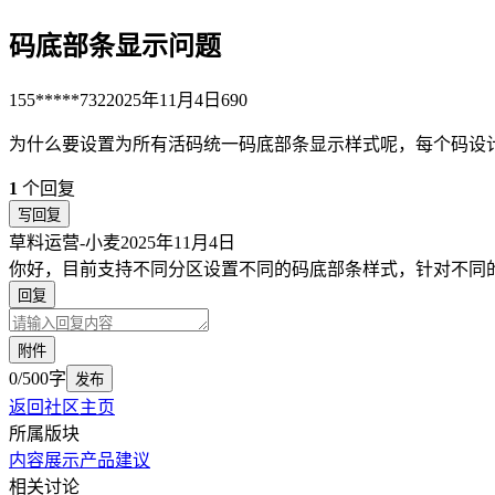
码底部条显示问题
155*****732
2025年11月4日
690
为什么要设置为所有活码统一码底部条显示样式呢，每个码设
1
个回复
写回复
草料运营-小麦
2025年11月4日
你好，目前支持不同分区设置不同的码底部条样式，针对不同
回复
附件
0/500字
发布
返回社区主页
所属版块
内容展示
产品建议
相关讨论