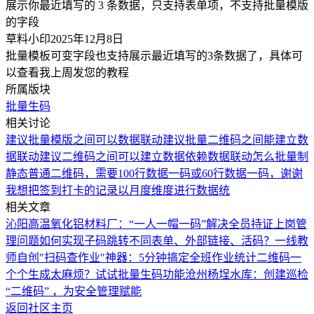
展示你最近填写的 3 条数据，只支持表单项，不支持批量模版
的字段
草料小印
2025年12月8日
批量模板可变字段也支持展示最近填写的3条数据了，具体可
以查看我上周发您的教程
所属版块
批量生码
相关讨论
建议批量模版之间可以数据联动
建议批量二维码之间能建立数
据联动
建议二维码之间可以建立数据依赖数据联动
怎么批量制
静态普通二维码，需要100行数据一码或60行数据一码，谢谢
我想把签到打卡的记录以月度维度进行数据统
相关文章
沁阳高温氧化铝材料厂：“一人一帽一码”解决全员持证上岗管
理问题
如何实现子码跳转不同表单、外部链接、活码？
一线教
师自创"扫码查作业"神器：5分钟搞定全班作业统计
二维码一
个个生成太麻烦？试试批量生码功能
沧州杨埕水库：创建巡检
“二维码” ，为安全管理赋能
返回社区主页