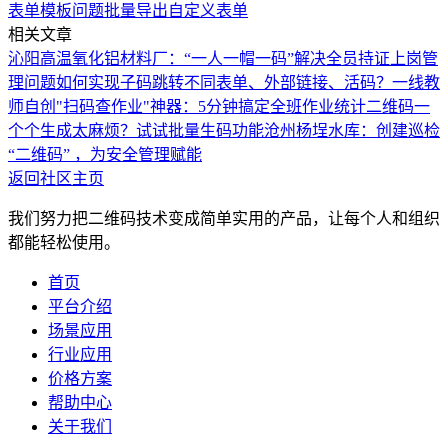
表单模板问题
批量导出自定义表单
相关文章
沁阳高温氧化铝材料厂：“一人一帽一码”解决全员持证上岗管
理问题
如何实现子码跳转不同表单、外部链接、活码？
一线教
师自创"扫码查作业"神器：5分钟搞定全班作业统计
二维码一
个个生成太麻烦？试试批量生码功能
沧州杨埕水库：创建巡检
“二维码” ，为安全管理赋能
返回社区主页
我们努力把二维码技术变成简单实用的产品，让每个人和组织
都能轻松使用。
首页
平台介绍
场景应用
行业应用
价格方案
帮助中心
关于我们