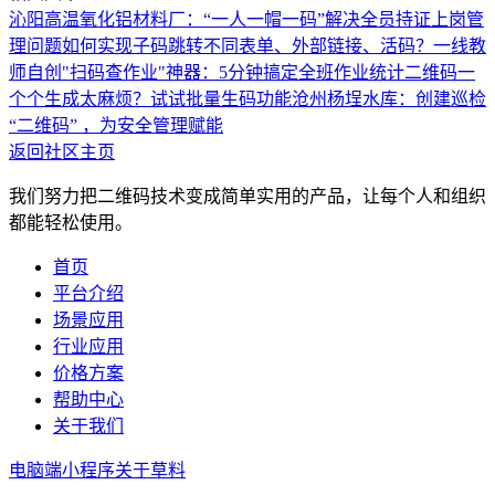
沁阳高温氧化铝材料厂：“一人一帽一码”解决全员持证上岗管
理问题
如何实现子码跳转不同表单、外部链接、活码？
一线教
师自创"扫码查作业"神器：5分钟搞定全班作业统计
二维码一
个个生成太麻烦？试试批量生码功能
沧州杨埕水库：创建巡检
“二维码” ，为安全管理赋能
返回社区主页
我们努力把二维码技术变成简单实用的产品，让每个人和组织
都能轻松使用。
首页
平台介绍
场景应用
行业应用
价格方案
帮助中心
关于我们
电脑端
小程序
关于草料