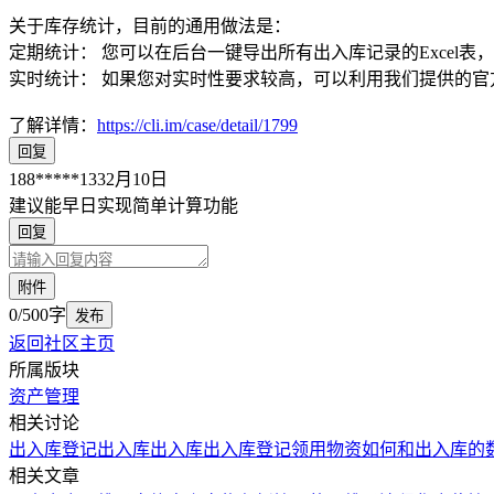
关于库存统计，目前的通用做法是：
定期统计： 您可以在后台一键导出所有出入库记录的Excel
实时统计： 如果您对实时性要求较高，可以利用我们提供的官方
了解详情：
https://cli.im/case/detail/1799
回复
188*****133
2月10日
建议能早日实现简单计算功能
回复
附件
0/500字
发布
返回社区主页
所属版块
资产管理
相关讨论
出入库登记
出入库
出入库
出入库
登记领用物资如何和出入库的
相关文章