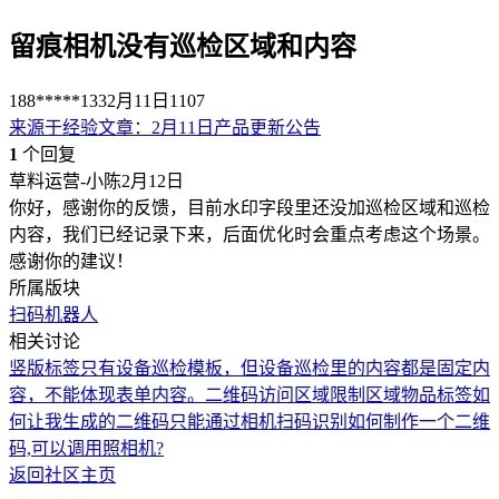
留痕相机没有巡检区域和内容
188*****133
2月11日
1107
来源于
经验文章
：
2月11日产品更新公告
1
个回复
草料运营-小陈
2月12日
你好，感谢你的反馈，目前水印字段里还没加巡检区域和巡检
内容，我们已经记录下来，后面优化时会重点考虑这个场景。
感谢你的建议！
所属版块
扫码机器人
相关讨论
竖版标签只有设备巡检模板，但设备巡检里的内容都是固定内
容，不能体现表单内容。
二维码访问区域限制
区域物品标签
如
何让我生成的二维码只能通过相机扫码识别
如何制作一个二维
码,可以调用照相机?
返回社区主页