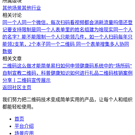
所属版块
其他场景
其他行业
相关讨论
同一个人同一个微信，每次扫码看视频都会消耗流量吗
借还登
记要支持限制是同一个人
表单里的姓名组建为啥现实同一个人
的名字？
能不能限制一个人只能领几件，如一个人扫码每年只
能领2支笔，2个本子
同一个二维码 同一个表单搜集多人协同
数据
相关文章
二维码这么做才能简单易扫
如何申领健康码系统中的“场所码”
自制宣教二维码，科普健康知识
如何进行礼品二维码核销
案例
分享丨二维码宣传展示
返回社区主页
我们努力把二维码技术变成简单实用的产品，让每个人和组织
都能轻松使用。
首页
平台介绍
场景应用