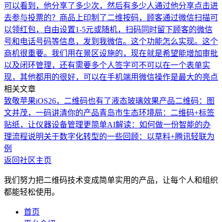
可以看到，他分享了多少次，然后有多少人通过他分享点击进
去参与投票的？
商品上印制了二维按码，顾客通过微信扫描可
以领红包，自由设置1-5元或随机，扫码同时留下顾客的微信
号和电话号码等信息，发到我微信。这个功能怎么实现。这个
商机很重要。
我们用在景区设施的，现在就是希望能增加审批
以及闭环管理，还有需要多个人签字可不可以在一个表单实
现，其他都用的很好，可以在手机端用微信操作是最大的亮点
相关文章
致敬苹果iOS26，二维码也有了液态玻璃效果
产品二维码：图
文并茂，一码讲清你的产品
青岛市生态环境局：二维码+标签
贴纸，让仪器设备管理更简单
AI解读：如何做一份智能的办
理流程说明
关于数字化转型的一些回顾：以草料+腾讯轻联为
例
返回社区主页
我们努力把二维码技术变成简单实用的产品，让每个人和组织
都能轻松使用。
首页