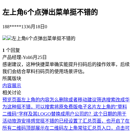
左上角6个点弹出菜单挺不错的
188*****133
6月18日
0
左上角6个点弹出菜单挺不错的
1
个回复
产品经理-Yoli
6月25日
感谢建议，这种快捷菜单确实能提升扫码后的操作效率，后续
我们会结合草料扫码页的使用场景评估。
所属版块
内容展示
相关讨论
预览页面左上角的内容怎么删除或者移动
建议筛选搜索改成华
为这种挺不错，可以搜索
将原免费版电子名片左上角的”草料
二维码“字样及其LOGO替换成用户公司的？
这个日期的用于
活动旅游安排感觉挺不错的
已经设置了汇总页面，也开启了在
所有二维码顶部展示在二维码左上角常驻汇总页入口，点击可