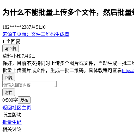
为什么不能批量上传多个文件，然后批量
182*****238
7月5日
0
来源于
页面
：
文件二维码生成器
1
个回复
写回复
草料小印
7月6日
你好，目前不支持同时上传多个图片或文件，自动生成一批二
批量上传图片或文件，生成一批二维码。具体教程可查看
https:
回复
附件
0/500字
发布
返回社区主页
所属版块
批量生码
相关讨论