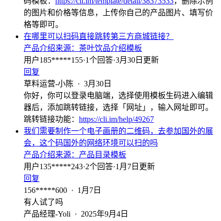
码模板：
https://cli.im/template/detail/38373533
，删除示例
的图片和价格等信息，上传你自己的产品图片、填写价
格等即可。
在哪里可以扫码直接跳转第三方商城链接？
产品介绍
来源：
茶叶饮品介绍模板
用户185*****155
·
1
个回答
·
3月30日更新
回复
草料运营-小陈
·
3月30日
你好，你可以登录电脑端，选择使用模板生码进入编辑
器后，添加跳转链接，选择「网址」，输入网址即可。
跳转链接功能：
https://cli.im/help/49267
我们需要制作一个电子画册的二维码，去参加国外的展
会，这个码国外的网络环境可以扫的吗
产品介绍
来源：
产品目录模板
用户135*****243
·
2
个回答
·
1月7日更新
回复
156*****600
·
1月7日
有人试了吗
产品经理-Yoli
·
2025年9月4日