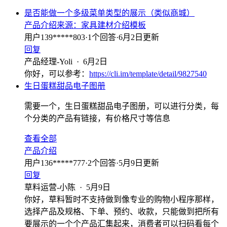
是否能做一个多级菜单类型的展示（类似商城）
产品介绍
来源：
家具建材介绍模板
用户139*****803
·
1
个回答
·
6月2日更新
回复
产品经理-Yoli
·
6月2日
你好，可以参考：
https://cli.im/template/detail/9827540
生日蛋糕甜品电子图册
需要一个，生日蛋糕甜品电子图册，可以进行分类，每
个分类的产品有链接，有价格尺寸等信息
查看全部
产品介绍
用户136*****777
·
2
个回答
·
5月9日更新
回复
草料运营-小陈
·
5月9日
你好，草料暂时不支持做到像专业的购物小程序那样，
选择产品及规格、下单、预约、收款，只能做到把所有
要展示的一个个产品汇集起来，消费者可以扫码看每个