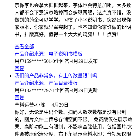
示你家也会拿大框框起来，字体也会特意加粗，大多数
人都不会下意识忽略掉而会多瞅两眼，这点真不错，没
做到的药企可以学学。习惯了小字说明书，突然出现你
家版本，你家就异军突起了。也不知道你家谁做的说明
书，排版真好，值得一个大大的鸡腿！！！点赞！
查看全部
产品介绍
来源：
电子说明书模板
用户159*****501
·
0
个回答
·
4月29日发布
回复
我们的产品非常多，有上传数量限制吗
产品介绍
来源：
产品目录模板
用户132*****797
·
1
个回答
·
4月29日更新
回复
草料运营-小陈
·
4月29日
你好，无论是生码个数、扫码人数次数都是没有限制
的，图片文件上传总存储空间不限。 免费版仅在展示效
果、高阶功能上有限制，不影响基础使用，包括图片/文
件会被压缩清晰度，右下角显示草料水印；音视频仅限