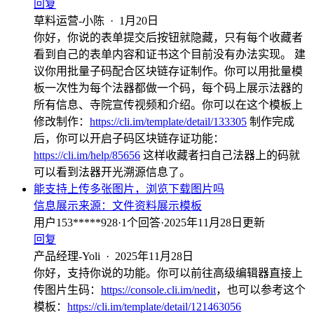
回复
草料运营-小陈
·
1月20日
你好，你说的表单提交后按钮就隐藏，只有每个收藏者
看到自己的表单内容和证书这个目前没有办法实现。 建
议你用批量子码配合区块链存证制作。你可以用批量模
板一次性为每个法器都做一个码，每个码上展示法器的
所有信息、寺院宣传视频和介绍。你可以在这个模板上
修改制作：
https://cli.im/template/detail/133305
制作完成
后，你可以开启子码区块链存证功能：
https://cli.im/help/85656
这样收藏者扫自己法器上的码就
可以看到法器开光溯源信息了。
能支持上传多张图片，浏览下载图片吗
信息展示
来源：
文件资料展示模板
用户153*****928
·
1
个回答
·
2025年11月28日更新
回复
产品经理-Yoli
·
2025年11月28日
你好，支持你说的功能。你可以前往高级编辑器直接上
传图片生码：
https://console.cli.im/nedit
，也可以参考这个
模板：
https://cli.im/template/detail/121463056