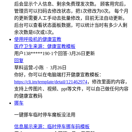
后会显示个人信息、剩余免费理发次数。 顾客用完后，
管理员可以扫码去修改状态，把1次修改为0次。 每个月
的更新需要人工手动去批量修改，目前无法自动更新。
后台可以查看状态面板数据，可以统计当时有多少人剩
余次数是0次或1次。
使用呼吸机的健康宣教
医疗卫生
来源：
健康宣教模板
用户138*****190
·
1
个回答
·
3月26日更新
回复
草料运营-小陈
·
3月26日
你好，你可以在电脑端打开健康宣教模板：
https://cli.im/template/detail/121462974
，修改里面的内容，
支持上传图片、视频、ppt等文件，可以自己做任何内容
的健康宣教码
挪车
一键挪车临时停车魔板没法用
信息展示
来源：
临时停车挪车码模板