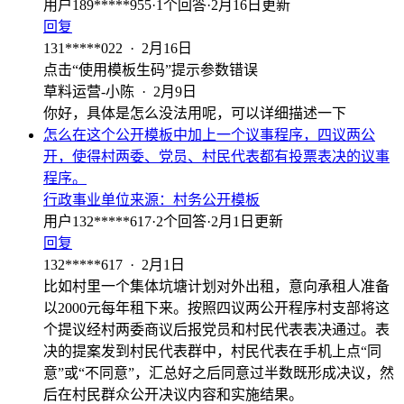
用户189*****955
·
1
个回答
·
2月16日更新
回复
131*****022
·
2月16日
点击“使用模板生码”提示参数错误
草料运营-小陈
·
2月9日
你好，具体是怎么没法用呢，可以详细描述一下
怎么在这个公开模板中加上一个议事程序，四议两公
开，使得村两委、党员、村民代表都有投票表决的议事
程序。
行政事业单位
来源：
村务公开模板
用户132*****617
·
2
个回答
·
2月1日更新
回复
132*****617
·
2月1日
比如村里一个集体坑塘计划对外出租，意向承租人准备
以2000元每年租下来。按照四议两公开程序村支部将这
个提议经村两委商议后报党员和村民代表表决通过。表
决的提案发到村民代表群中，村民代表在手机上点“同
意”或“不同意”，汇总好之后同意过半数既形成决议，然
后在村民群众公开决议内容和实施结果。