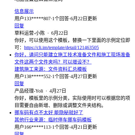
信息展示
用户133*****807
·
1
个回答
·
6月22日更新
回复
草料运营-小陈
·
6月22日
你好，可以使用这个模板，替换一下里面的示例定位即
可：
https://cli.im/template/detail/121463505
你好，请问只能建立施工技术准备文件和施工现场准备
文件这两个文件夹吗？可以增设不？
建筑施工
来源：
文件资料汇总模板
用户138*****552
·
1
个回答
·
4月27日更新
回复
产品经理-Yoli
·
4月27日
你好，模板里的示例分类，实际使用时可以根据您的项
目需要自由新增、删除或调整文件夹结构。
挪车码有点不太好 能隐秘就好了
其他行业
来源：
临时停车挪车码模板
用户166*****113
·
1
个回答
·
4月21日更新
回复