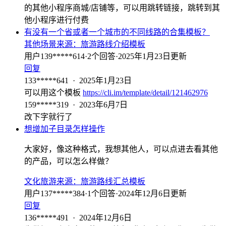
的其他小程序商城/店铺等，可以用跳转链接，跳转到其
他小程序进行付费
有没有一个省或者一个城市的不同线路的合集模板？
其他场景
来源：
旅游路线介绍模板
用户139*****614
·
2
个回答
·
2025年1月23日更新
回复
133*****641
·
2025年1月23日
可以用这个模板
https://cli.im/template/detail/121462976
159*****319
·
2023年6月7日
改下字就行了
想增加子目录怎样操作
大家好，像这种格式，我想其他人，可以点进去看其他
的产品，可以怎么样做？
文化旅游
来源：
旅游路线汇总模板
用户137*****384
·
1
个回答
·
2024年12月6日更新
回复
136*****491
·
2024年12月6日