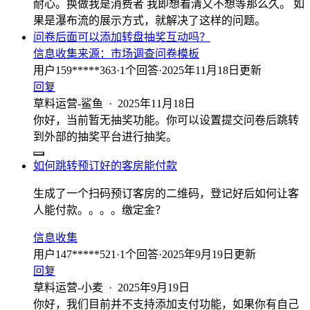
耐心。换做我是消费者 我即想看清又不想等那么久。 如
果是瀑布流的展示方式，就解决了这样的问题。
问卷后面可以添加转盘抽奖互动吗？
信息收集
来源：
市场调查问卷模板
用户159*****363
·
1
个回答
·
2025年11月18日更新
回复
草料运营-鲨鱼
·
2025年11月18日
你好，当前暂无抽奖功能。你可以设置提交问卷后跳转
到外部的抽奖平台进行抽奖。
如何跳转预订好的客房能付款
生成了一个扫码预订客房的二维码，登记好后如何让客
人能付款。。。。缴定金？
信息收集
用户147*****521
·
1
个回答
·
2025年9月19日更新
回复
草料运营-小麦
·
2025年9月19日
你好，我们目前并不支持添加支付功能，如果你有自己