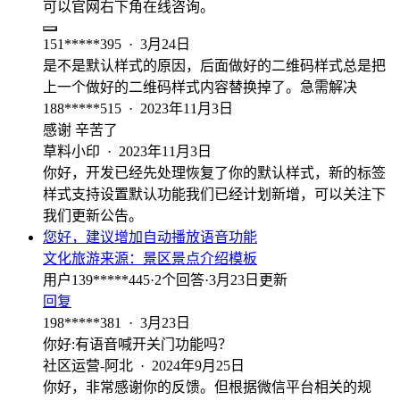
可以官网右下角在线咨询。
151*****395
·
3月24日
是不是默认样式的原因，后面做好的二维码样式总是把
上一个做好的二维码样式内容替换掉了。急需解决
188*****515
·
2023年11月3日
感谢 辛苦了
草料小印
·
2023年11月3日
你好，开发已经先处理恢复了你的默认样式，新的标签
样式支持设置默认功能我们已经计划新增，可以关注下
我们更新公告。
您好，建议增加自动播放语音功能
文化旅游
来源：
景区景点介绍模板
用户139*****445
·
2
个回答
·
3月23日更新
回复
198*****381
·
3月23日
你好:有语音喊开关门功能吗？
社区运营-阿北
·
2024年9月25日
你好，非常感谢你的反馈。但根据微信平台相关的规