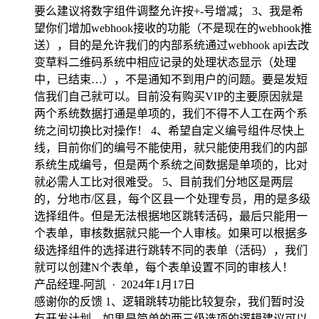
要么建议将数字组件调整允许按+-号增减； 3、我是希
望你们增加webhook接收的功能（不是现在的webhook推
送），目的是允许我们的内部系统通过webhook api去改
变草料二维码系统中相应记录的处理状态显示（处理
中，已结束…），不是通知不到用户的问题。要是发短
信我们自己就可以。目前没有购买VIP的主要原因就是
两个系统数据打通是单项的，我们不得不人工在两个系
统之间切换比对操作！ 4、希望自定义编号组件尽快上
线，目前你们的编号不能使用，就只能使用我们的内部
系统生成编号，但是两个系统之间数据是单项的，比对
就必需人工比对很难受。 5、目前我们分地区是两层
的，分地市/区县，每个区县一个处理专员，用的是多级
选择组件。但是无法根据地区跳转活码，最后只能用一
个表单，审核数据就只能一个人审核。如果可以根据多
级选择组件的选择进行跳转不同的表单（活码），我们
就可以创建N个表单，每个表单设置不同的审核人！
产品经理-阿凯
·
2024年1月17日
感谢你的反馈 1、逻辑跳转功能比较复杂，我们暂时没
有开发计划。如果是简单的两三级选项的逻辑建议可以