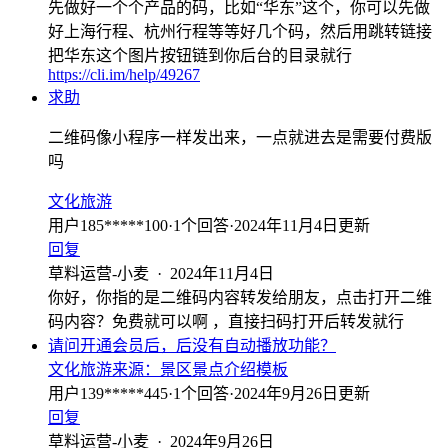
先做好一个个产品的码，比如“华东”这个，你可以先做
好上海行程、杭州行程等等好几个码，然后用跳转链接
把华东这个图片按钮链到你后台的目录就行
https://cli.im/help/49267
求助
二维码像小程序一样发出来，一点就进去是需要付费版
吗
文化旅游
用户185*****100
·
1
个回答
·
2024年11月4日更新
回复
草料运营-小麦
·
2024年11月4日
你好，你指的是二维码内容转发给朋友，点击打开二维
码内容？免费就可以啊 ，直接扫码打开后转发就行
请问开通会员后，后没有自动播放功能？
文化旅游
来源：
景区景点介绍模板
用户139*****445
·
1
个回答
·
2024年9月26日更新
回复
草料运营-小麦
·
2024年9月26日