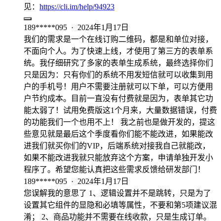
见：
https://cli.im/help/94923
189*****095
·
2024年1月17日
我们的需求是一个在线订购二维码，都是和单位对接，
不面向个人。为了快速上线，才使用了第三方的表单系
统。我仔细研究了多家的表单生成系统，最终选择你们
只是因为：只有你们的系统不用发短信就可以收集到用
户的手机号！用户不需要注册就可以下单，可以方便用
户节约成本。目前一直没有付费就是因为，表单其它功
能太弱了！试用免费版这1个月来，大量数据错误，付费
的功能我们一个也用不上！ 我之前也是做开发的，提这
些意见就是最后这个季度看你们能不能改进，如果能改
进我们就买你们的VIP，后端系统对接我自己就能改，
如果不能改进我就只能放弃这个方案，申请单独开发小
程序了。希望您能认真把这些需求反馈给研发部门！
189*****095
·
2024年1月17日
您误解我的意思了 1、逻辑设置并不是跳转，只是为了
设置其它组件的显隐和必填等属性，不要和第5项建议混
淆； 2、商品功能并不需要在线收款，只是生成订单。