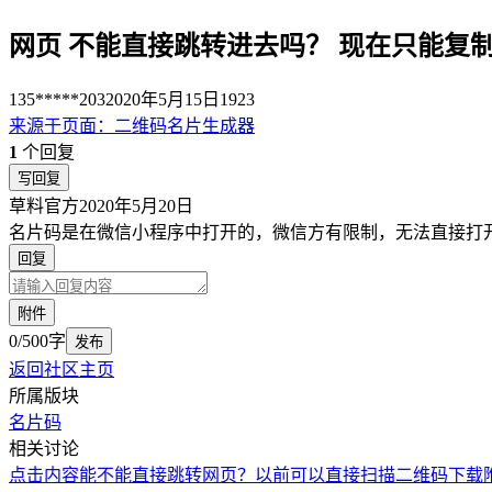
网页 不能直接跳转进去吗？ 现在只能复
135*****203
2020年5月15日
1923
来源于
页面
：
二维码名片生成器
1
个回复
写回复
草料官方
2020年5月20日
名片码是在微信小程序中打开的，微信方有限制，无法直接打
回复
附件
0/500字
发布
返回社区主页
所属版块
名片码
相关讨论
点击内容能不能直接跳转网页？
以前可以直接扫描二维码下载