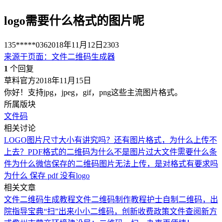
logo需要什么格式的图片呢
135*****036
2018年11月12日
2303
来源于
页面
：
文件二维码生成器
1
个回复
草料官方
2018年11月15日
你好！支持jpg，jpeg，gif，png这些主流图片格式。
所属版块
文件码
相关讨论
LOGO图片尺寸大小有讲究吗？还有图片格式，为什么上传不
上去？
PDF格式的二维码为什么不是图片
过大文件需要什么条
件
为什么微信保存的二维码图片无法上传，是对格式有要求吗
为什么 保存 pdf 没有logo
相关文章
文件二维码生成教程
文件二维码制作教程
护士自制二维码，出
院指导宝典“扫”出来
小小二维码，创新收费政策文件查阅新方