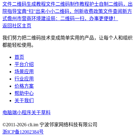
文件二维码生成教程
文件二维码制作教程
护士自制二维码，出
院指导宝典“扫”出来
小小二维码，创新收费政策文件查阅新方
式
儋州市营商环境建设局：二维码一扫，办事更便捷！
返回社区主页
我们努力把二维码技术变成简单实用的产品，让每个人和组织
都能轻松使用。
首页
平台介绍
场景应用
行业应用
价格方案
帮助中心
关于我们
电脑端
小程序
关于草料
©2011-
2026
cli.im 宁波邻家网络科技有限公司
浙ICP备12002384号