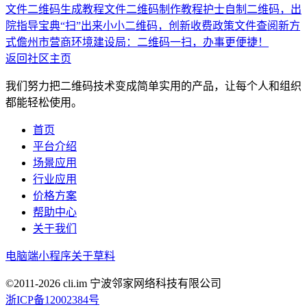
文件二维码生成教程
文件二维码制作教程
护士自制二维码，出
院指导宝典“扫”出来
小小二维码，创新收费政策文件查阅新方
式
儋州市营商环境建设局：二维码一扫，办事更便捷！
返回社区主页
我们努力把二维码技术变成简单实用的产品，让每个人和组织
都能轻松使用。
首页
平台介绍
场景应用
行业应用
价格方案
帮助中心
关于我们
电脑端
小程序
关于草料
©2011-
2026
cli.im 宁波邻家网络科技有限公司
浙ICP备12002384号