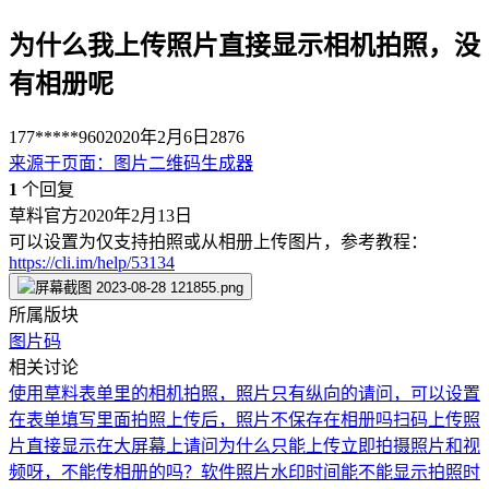
为什么我上传照片直接显示相机拍照，没
有相册呢
177*****960
2020年2月6日
2876
来源于
页面
：
图片二维码生成器
1
个回复
草料官方
2020年2月13日
可以设置为仅支持拍照或从相册上传图片，参考教程：
https://cli.im/help/53134
所属版块
图片码
相关讨论
使用草料表单里的相机拍照，照片只有纵向的
请问，可以设置
在表单填写里面拍照上传后，照片不保存在相册吗
扫码上传照
片直接显示在大屏幕上
请问为什么只能上传立即拍摄照片和视
频呀，不能传相册的吗？
软件照片水印时间能不能显示拍照时