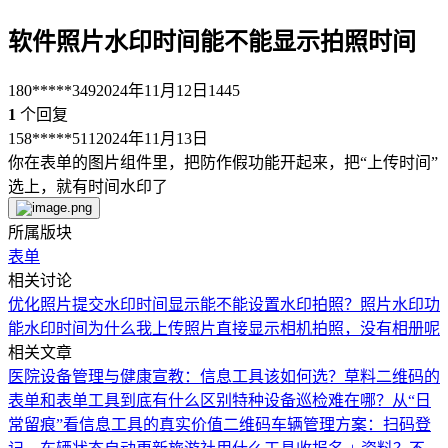
软件照片水印时间能不能显示拍照时间
180*****349
2024年11月12日
1445
1
个回复
158*****511
2024年11月13日
你在表单的图片组件里，把防作假功能开起来，把“上传时间”
选上，就有时间水印了
所属版块
表单
相关讨论
优化照片提交水印时间显示
能不能设置水印拍照？
照片水印功
能
水印时间
为什么我上传照片直接显示相机拍照，没有相册呢
相关文章
医院设备管理与健康宣教：信息工具该如何选？
草料二维码的
表单和表单工具到底有什么区别
特种设备巡检难在哪？从“日
常留痕”看信息工具的真实价值
二维码车辆管理方案：扫码登