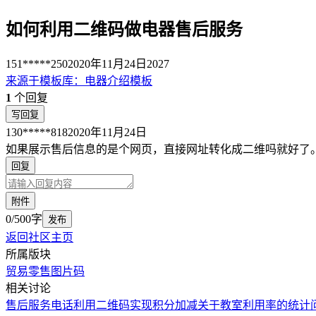
如何利用二维码做电器售后服务
151*****250
2020年11月24日
2027
来源于
模板库
：
电器介绍模板
1
个回复
写回复
130*****818
2020年11月24日
如果展示售后信息的是个网页，直接网址转化成二维吗就好了
回复
附件
0/500字
发布
返回社区主页
所属版块
贸易零售
图片码
相关讨论
售后服务电话
利用二维码实现积分加减
关于教室利用率的统计