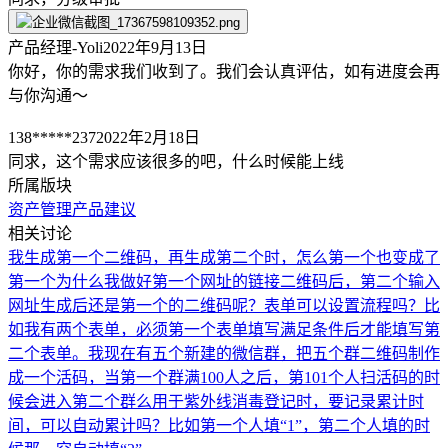
产品经理-Yoli
2022年9月13日
你好，你的需求我们收到了。我们会认真评估，如有进度会再
与你沟通～
138*****237
2022年2月18日
同求，这个需求应该很多的吧，什么时候能上线
所属版块
资产管理
产品建议
相关讨论
我生成第一个二维码，再生成第二个时，怎么第一个也变成了
第一个
为什么我做好第一个网址的链接二维码后，第二个输入
网址生成后还是第一个的二维码呢？
表单可以设置流程吗？比
如我有两个表单，必须第一个表单填写满足条件后才能填写第
二个表单。
我现在有五个新建的微信群，把五个群二维码制作
成一个活码，当第一个群满100人之后，第101个人扫活码的时
候会进入第二个群么
用于紫外线消毒登记时，要记录累计时
间，可以自动累计吗？比如第一个人填“1”，第二个人填的时