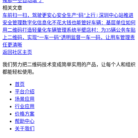
候那一空自动填“2”
相关文章
车前扫一扫，驾驶更安心
安全生产“码”上行 | 深圳中心站推进
安全管理数字化信息化
不花大钱也能管好车辆：基层单位如何
用二维码打造轻量化车辆管理系统
半壁店村：为35辆公务车贴
上二维码，实现“一车一码”透明监督
一车一码，让用车管理责
任更清晰
返回社区主页
我们努力把二维码技术变成简单实用的产品，让每个人和组织
都能轻松使用。
首页
平台介绍
场景应用
行业应用
价格方案
帮助中心
关于我们