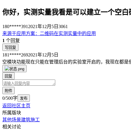
你好，实测实量我看是可以建立一个空白
180*****391
2021年12月5日
3061
来源于
应用方案
：
二维码在实测实量中的应用
1
个回复
写回复
181*****269
2021年12月5日
空模块功能现在只能在管理后台的实验室开启的，我现在都是
回复
附件
0/500字
发布
返回社区主页
所属版块
其他场景
建筑施工
相关讨论