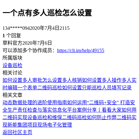
一个点有多人巡检怎么设置
134*****094
2020年7月4日
2115
1
个回复
草料官方
2020年7月6日
可以添加多个协作成员：
https://cli.im/help/49155
所属版块
设备巡检
相关讨论
如何设置多人审批
怎么设置多人核销
如何设置多人操作
多人实
时编辑一个表单
二维码巡检如何设置只能巡检人员填写记录
相关文章
动态数据处理的进阶使用指南
如何运用“二维码+安全” 打造安
全生产责任检查与落实信息化平台
案例分享丨看看大家如何用
二维码实现设备巡检和维保
二维码巡检如何防止作弊
二维码实
现新能集团项目现场电子化管理
返回社区主页