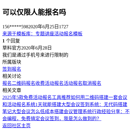
可以仅限人能报名吗
156*****598
2020年6月25日
1727
来源于
模板库
：
专题讲座活动报名模板
1
个回复
草料官方
2020年6月28日
我们是通过手机号来进行限制的
所属版块
签到报名
相关讨论
报名二维码
报名收费
活动报名
活动报名
取消报名
相关文章
2025年5款免费活动报名工具推荐
如何用二维码搭建一套会议
和活动报名系统
1天就能搭建大型会议签到系统：无代码搭建
笔记
大型会议怎么低成本搭建会议管理系统
行政经验分享：不
会编程，免费搞定会议签到，我是怎么做到的？
返回社区主页