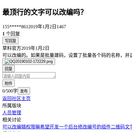
最顶行的文字可以改编吗？
155*****861
2019年1月2日
1467
1
个回复
写回复
草料官方
2019年1月2日
可以改编的。如果是批量建码，设置了批量各个码的名称，并
回复
附件
0/500字
发布
返回社区主页
所属版块
人员管理
相关讨论
可以改编辑权限嘛
希望开发一个后台修改编号的组件
二维码文