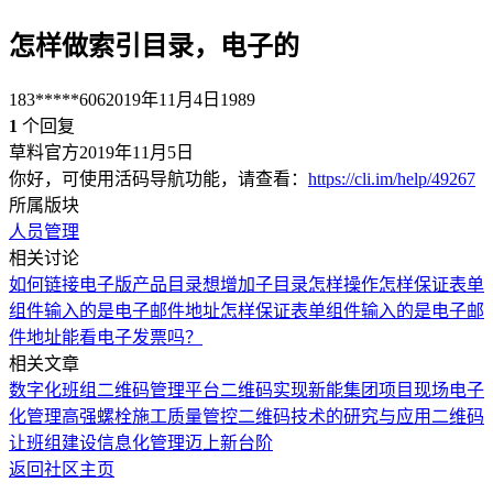
怎样做索引目录，电子的
183*****606
2019年11月4日
1989
1
个回复
草料官方
2019年11月5日
你好，可使用活码导航功能，请查看：
https://cli.im/help/49267
所属版块
人员管理
相关讨论
如何链接电子版产品目录
想增加子目录怎样操作
怎样保证表单
组件输入的是电子邮件地址
怎样保证表单组件输入的是电子邮
件地址
能看电子发票吗？
相关文章
数字化班组二维码管理平台
二维码实现新能集团项目现场电子
化管理
高强螺栓施工质量管控二维码技术的研究与应用
二维码
让班组建设信息化管理迈上新台阶
返回社区主页