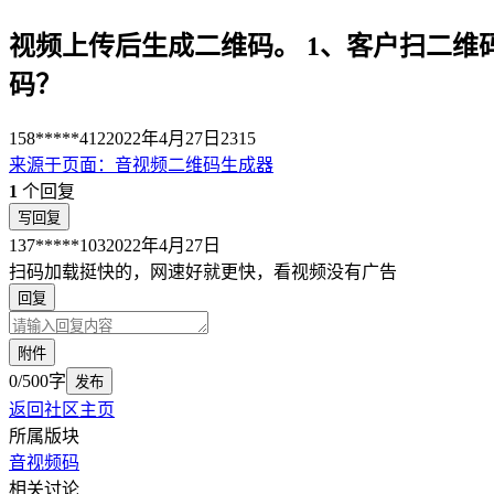
视频上传后生成二维码。 1、客户扫二维
码？
158*****412
2022年4月27日
2315
来源于
页面
：
音视频二维码生成器
1
个回复
写回复
137*****103
2022年4月27日
扫码加载挺快的，网速好就更快，看视频没有广告
回复
附件
0/500字
发布
返回社区主页
所属版块
音视频码
相关讨论