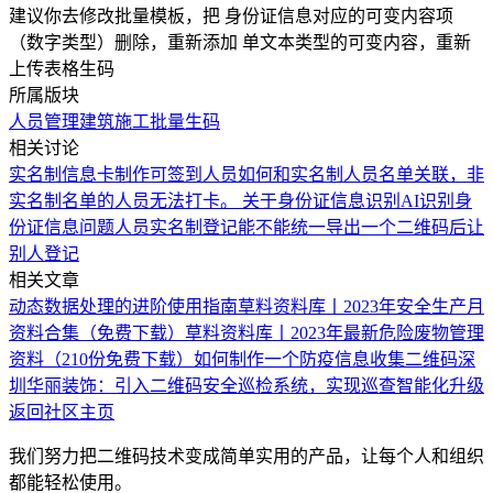
建议你去修改批量模板，把 身份证信息对应的可变内容项
（数字类型）删除，重新添加 单文本类型的可变内容，重新
上传表格生码
所属版块
人员管理
建筑施工
批量生码
相关讨论
实名制信息卡制作
可签到人员如何和实名制人员名单关联，非
实名制名单的人员无法打卡。
关于身份证信息识别
AI识别身
份证信息问题
人员实名制登记能不能统一导出一个二维码后让
别人登记
相关文章
动态数据处理的进阶使用指南
草料资料库丨2023年安全生产月
资料合集（免费下载）
草料资料库丨2023年最新危险废物管理
资料（210份免费下载）
如何制作一个防疫信息收集二维码
深
圳华丽装饰：引入二维码安全巡检系统，实现巡查智能化升级
返回社区主页
我们努力把二维码技术变成简单实用的产品，让每个人和组织
都能轻松使用。