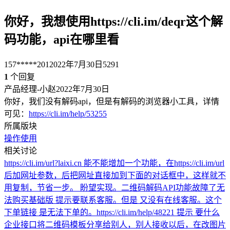
你好，我想使用https://cli.im/deqr这个解
码功能，api在哪里看
157*****201
2022年7月30日
5291
1
个回复
产品经理-小赵
2022年7月30日
你好，我们没有解码api，但是有解码的浏览器小工具，详情
可见：
https://cli.im/help/53255
所属版块
操作使用
相关讨论
https://cli.im/url?laixi.cn 能不能增加一个功能，在https://cli.im/url
后加网址参数，后把网址直接加到下面的对话框中，这样就不
用复制，节省一步。 盼望实现。
二维码解码API功能故障了
无
法购买基础版 提示要联系客服。但是 又没有在线客服。这个
下单链接 是无法下单的。https://cli.im/help/48221 提示 要什么
企业接口
将二维码模板分享给别人，别人接收以后，在改图片