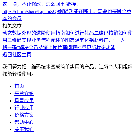
这一块，不让修改，怎么回事 链接：
https://cli.im/share/LqTmZQ9
解码功能在哪里，需要购买哪个版
本的会员
相关文章
动态数据处理的进阶使用指南
如何进行礼品二维码核销
如何使
用二维码实现业务流程闭环
沁阳高温氧化铝材料厂：“一人一
帽一码”解决全员持证上岗管理问题
批量更新状态功能
返回社区主页
我们努力把二维码技术变成简单实用的产品，让每个人和组织
都能轻松使用。
首页
平台介绍
场景应用
行业应用
价格方案
帮助中心
关于我们