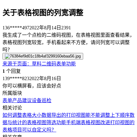
关于表格视图的列宽调整
136*****497
2022年8月14日
2391
我生成了一个点检的二维码视图，在表格视图里面查看结果，
表格视图列宽较宽，手机看起来不方便，请问列宽可以调整
吗？
来源于
页面
：
草料二维码表单功能
1
个回复
139*****823
2022年8月16日
你可以横屏看，应该会好点
所属版块
表单
产品建议
设备巡检
相关讨论
如何调整表格大小
数据导出的打印视图能不能调整上下顺序
数
据与统计的表格视图筛选功能
手机端表格视图改进
打印视图的
表格项目可以自定义吗？