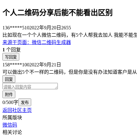
个人二维码分享后能不能看出区别
136*****510
2022年9月20日
2655
比如现在一个个人微信二维码，有5个人帮我去加人 我能不能
来源于
页面
：
微信二维码生成器
1
个回复
写回复
158*****100
2022年9月21日
可以做出5个不一样的二维码，但是你是没有办法知道客户是
回复
附件
0/500字
发布
返回社区主页
所属版块
微信码
相关讨论