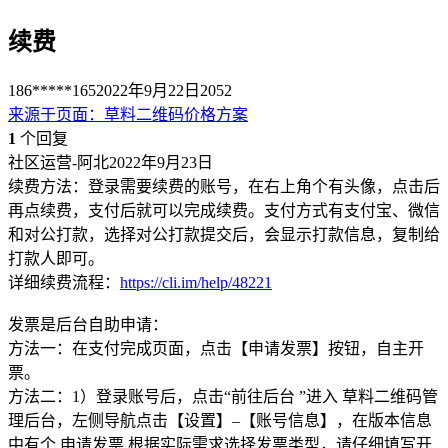
续费
186*****165
2022年9月22日
2052
来源于
页面
：
草料二维码价格方案
1
个回复
社区运营-阿北
2022年9月23日
续费方法：登录需要续费的账号，在右上角个有头像，点击后
再点续费，支付后就可以完成续费。支付方式有支付宝、微信
和对公打款，选择对公打款提交后，会显示打款信息，复制给
打款人即可。
详细续费流程：
https://cli.im/help/48221
发票是后台自助申请：
方法一：在支付完成页面，点击【申请发票】按钮，自主开
票。
方法二：1）登录账号后，点击“前往后台 ”进入 草料二维码管
理后台，左侧导航点击【设置】–【账号信息】，在版本信息
中有个 申请发票 根据实际需求选择发票类型，请仔细填写开