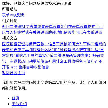
你好，已将这个问题反馈给技术进行测试
所属版块
表单
Bug反馈
相关讨论
返回二维码BUG
表单设置
表单设置
如何在表单设置格式上可
以导入标签样式
在关联设置跳转功能是否能可以在表单设置
相关文章
医院设备管理与健康宣教：信息工具该如何选？
草料二维码的
表单和表单工具到底有什么区别
特种设备巡检难在哪？从“日
常留痕”看信息工具的真实价值
二维码车辆管理方案：扫码登
记，车辆状态自动更新
旅游社用什么工具收报名 + 资料？不
开发 App 也能自动收集信息
返回社区主页
我们努力把二维码技术变成简单实用的产品，让每个人和组织
都能轻松使用。
首页
平台介绍