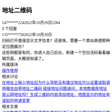
地址二维码
147*****224
2022年10月29日
2284
1
个回复
135*****750
2022年10月30日
扫码打开直接显示文字信息？还是啥，需要一个类似高德那种
定位图展示？
这些倒都是有的，你进入自己后台，新建一个空白活码看看编
辑页面，大概就知道了。
所属版块
操作使用
相关讨论
在地址上输入地址后为什么导航没有
建议地址可以设置读取调
用微信自带地址
二维码 链接地址问题
请问，本地数据库地址
是公网地址吗？
生成二维码内容添加地址，地图显示的地址有
误如何申请变更
相关文章