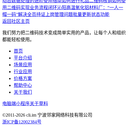
动态数据处理的进阶使用指南
如何进行礼品二维码核销
如何使
用二维码实现业务流程闭环
沁阳高温氧化铝材料厂：“一人一
帽一码”解决全员持证上岗管理问题
批量更新状态功能
返回社区主页
我们努力把二维码技术变成简单实用的产品，让每个人和组织
都能轻松使用。
首页
平台介绍
场景应用
行业应用
价格方案
帮助中心
关于我们
电脑端
小程序
关于草料
©2011-
2026
cli.im 宁波邻家网络科技有限公司
浙ICP备12002384号