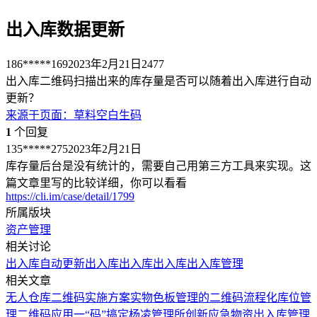
出入库数据更新
186*****169
2023年2月21日
2477
出入库二维码扫描出来的库存量是否可以随着出入库进行自动
更新？
来源于
页面
：
草料空白生码
1
个回复
135*****275
2023年2月21日
库存量后台是没有统计的，需要自己用第三方工具来实现。这
篇文章里写的比较详细，你可以看看
https://cli.im/case/detail/1799
所属版块
资产管理
相关讨论
出入库自动更新
出入库
出入库
出入库
出入库管理
相关文章
无人仓库二维码实施方案
实物色板管理的二维码流程化
库位管
理二维码应用
一“码”搞定杨凌管理所创新应急物资出入库管理