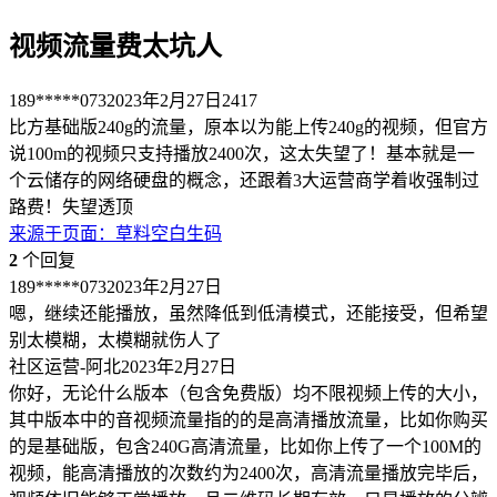
视频流量费太坑人
189*****073
2023年2月27日
2417
比方基础版240g的流量，原本以为能上传240g的视频，但官方
说100m的视频只支持播放2400次，这太失望了！基本就是一
个云储存的网络硬盘的概念，还跟着3大运营商学着收强制过
路费！失望透顶
来源于
页面
：
草料空白生码
2
个回复
189*****073
2023年2月27日
嗯，继续还能播放，虽然降低到低清模式，还能接受，但希望
别太模糊，太模糊就伤人了
社区运营-阿北
2023年2月27日
你好，无论什么版本（包含免费版）均不限视频上传的大小，
其中版本中的音视频流量指的的是高清播放流量，比如你购买
的是基础版，包含240G高清流量，比如你上传了一个100M的
视频，能高清播放的次数约为2400次，高清流量播放完毕后，