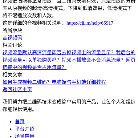
视频依旧能够正常播放，且二维码长期有效，只是播放的分辨
率从原视频的超清/高清模式，下降到低清效果，低清模式下
将不限播放次数和人数。
这是详细的音视频相关说明：
https://cli.im/help/65917
所属版块
音视频码
相关讨论
视频流量默认高清流量
能否去掉视频上的流量显示？
我后台的
视频流量可以单独购买吗？
视频不播放会不会消耗流量？
网页
链接中的视频是否占用流量？
相关文章
如何生成视频二维码？电脑端与手机端详细教程
返回社区主页
我们努力把二维码技术变成简单实用的产品，让每个人和组织
都能轻松使用。
首页
平台介绍
场景应用