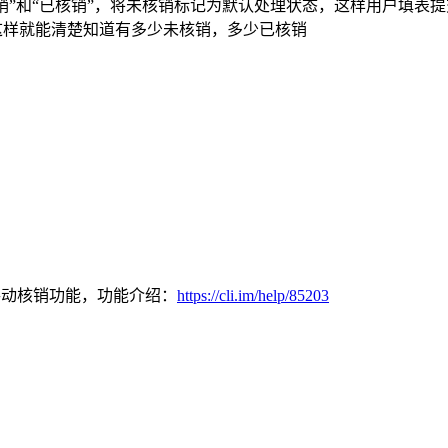
核销”和“已核销”，将未核销标记为默认处理状态，这样用户填表提
这样就能清楚知道有多少未核销，多少已核销
手动核销功能，功能介绍：
https://cli.im/help/85203