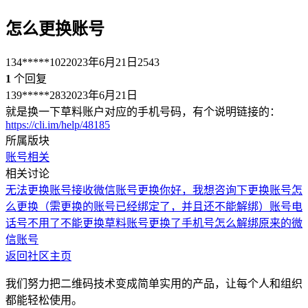
怎么更换账号
134*****102
2023年6月21日
2543
1
个回复
139*****283
2023年6月21日
就是换一下草料账户对应的手机号码，有个说明链接的：
https://cli.im/help/48185
所属版块
账号相关
相关讨论
无法更换账号
接收微信账号更换
你好，我想咨询下更换账号怎
么更换（需更换的账号已经绑定了，并且还不能解绑）
账号电
话号不用了不能更换
草料账号更换了手机号怎么解绑原来的微
信账号
返回社区主页
我们努力把二维码技术变成简单实用的产品，让每个人和组织
都能轻松使用。