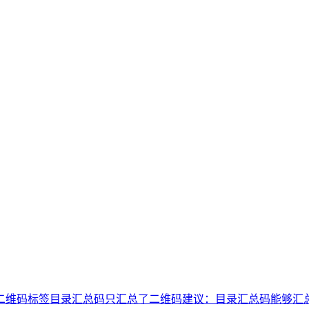
二维码标签
目录汇总码只汇总了二维码
建议：目录汇总码能够汇