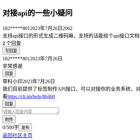
对接api的一些小疑问
182*****801
2023年7月26日
2062
支持api接口的形式生成二维码嘛，支持的话能给个api接口文
2
个回复
写回复
182*****801
2023年7月26日
非常感谢
回复
草料小印
2023年7月26日
我们目前提供了标签制作API接口，可以对接你的业务系统，
看
https://cli.im/help/86460
回复
附件
0/500字
发布
返回社区主页