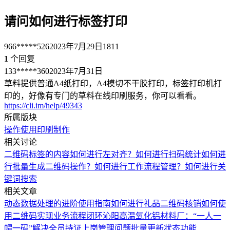
请问如何进行标签打印
966*****526
2023年7月29日
1811
1
个回复
133*****360
2023年7月31日
草料提供普通A4纸打印，A4模切不干胶打印，标签打印机打
印的，好像有专门的草料在线印刷服务，你可以看看。
https://cli.im/help/49343
所属版块
操作使用
印刷制作
相关讨论
二维码标签的内容如何进行左对齐？
如何进行扫码统计
如何进
行批量生成二维码操作？
如何进行工作流程管理？
如何进行关
键词搜索
相关文章
动态数据处理的进阶使用指南
如何进行礼品二维码核销
如何使
用二维码实现业务流程闭环
沁阳高温氧化铝材料厂：“一人一
帽一码”解决全员持证上岗管理问题
批量更新状态功能