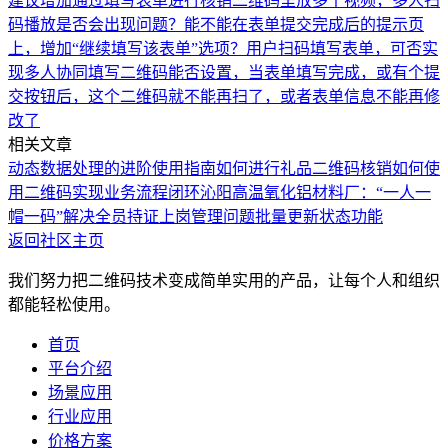
建议增加通过填写表单进行核销
二维码里放多个视频，多人扫
码播放是否会出现问题？
能不能在表单提交完成后的提示页
上，增加“继续填写该表单”选项？
用户扫码填写表单，可否实
现多人协同填写
二维码能否设置，当表单填写完成，或有个提
交按钮后，这个二维码就不能再扫了，或者表单信息不能再修
改了
相关文章
动态数据处理的进阶使用指南
如何进行礼品二维码核销
如何使
用二维码实现业务流程闭环
沁阳高温氧化铝材料厂：“一人一
帽一码”解决全员持证上岗管理问题
批量更新状态功能
返回社区主页
我们努力把二维码技术变成简单实用的产品，让每个人和组织
都能轻松使用。
首页
平台介绍
场景应用
行业应用
价格方案