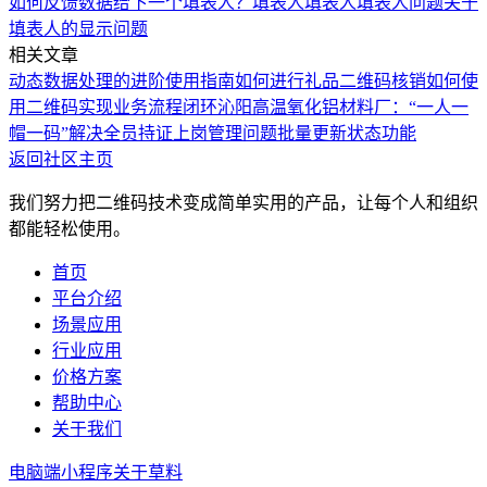
如何反馈数据给下一个填表人？
填表人
填表人
填表人问题
关于
填表人的显示问题
相关文章
动态数据处理的进阶使用指南
如何进行礼品二维码核销
如何使
用二维码实现业务流程闭环
沁阳高温氧化铝材料厂：“一人一
帽一码”解决全员持证上岗管理问题
批量更新状态功能
返回社区主页
我们努力把二维码技术变成简单实用的产品，让每个人和组织
都能轻松使用。
首页
平台介绍
场景应用
行业应用
价格方案
帮助中心
关于我们
电脑端
小程序
关于草料