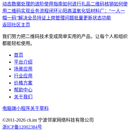
动态数据处理的进阶使用指南
如何进行礼品二维码核销
如何使
用二维码实现业务流程闭环
沁阳高温氧化铝材料厂：“一人一
帽一码”解决全员持证上岗管理问题
批量更新状态功能
返回社区主页
我们努力把二维码技术变成简单实用的产品，让每个人和组织
都能轻松使用。
首页
平台介绍
场景应用
行业应用
价格方案
帮助中心
关于我们
电脑端
小程序
关于草料
©2011-
2026
cli.im 宁波邻家网络科技有限公司
浙ICP备12002384号