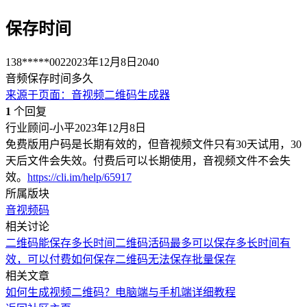
保存时间
138*****002
2023年12月8日
2040
音频保存时间多久
来源于
页面
：
音视频二维码生成器
1
个回复
行业顾问-小平
2023年12月8日
免费版用户码是长期有效的，但音视频文件只有30天试用，30
天后文件会失效。付费后可以长期使用，音视频文件不会失
效。
https://cli.im/help/65917
所属版块
音视频码
相关讨论
二维码能保存多长时间
二维码活码最多可以保存多长时间有
效，可以付费
如何保存二维码
无法保存
批量保存
相关文章
如何生成视频二维码？电脑端与手机端详细教程