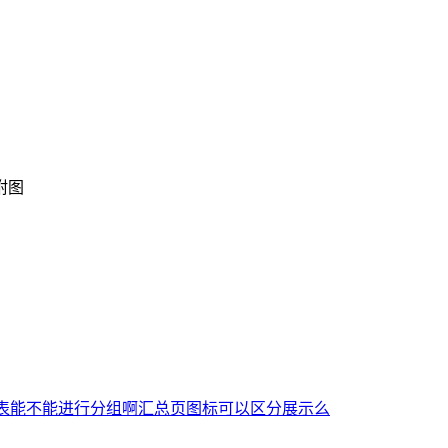
附图
表能不能进行分组啊
汇总页图标可以区分展示么