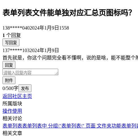
表单列表文件能单独对应汇总页图标吗？
138*****040
2024年1月9日
1558
1
个回复
写回复
137*****103
2024年1月9日
首先就是，你这个问题完全看不懂啊，说的是啥，能不能整个
回复
附件
0/500字
发布
返回社区主页
所属版块
操作使用
相关讨论
表单列表
表单列表中 分组
\"表单列表\" 页面 文件夹功能
表单列
相关文章