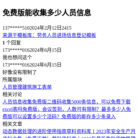
免费版能收集多少人员信息
137*****510
2024年2月12日
2415
来源于
模板库
：
劳务人员进场信息登记模板
1
个回复
173*****016
2024年6月15日
我也想问这个
173*****016
2024年6月15日
好像没有限制了
所属版块
人员管理
建筑施工
表单
相关讨论
人员信息收集
免费版二维码收集5000条信息，可以免费下载
excel表吗
免费版，会议签到，人数可有限制？最多多少人
免
费版可以设置多少个活码？
免费版的能存多少条录入
相关文章
动态数据处理的进阶使用指南
草料资料库丨2023年安全生产月