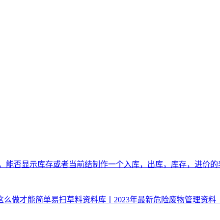
，能否显示库存或者当前结
制作一个入库，出库，库存，进价的
这么做才能简单易扫
草料资料库丨2023年最新危险废物管理资料