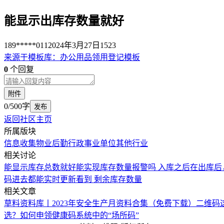
能显示出库存数量就好
189*****011
2024年3月27日
1523
来源于
模板库
：
办公用品领用登记模板
0
个回复
附件
0/500字
发布
返回社区主页
所属版块
信息收集
物业后勤
行政事业单位
其他行业
相关讨论
能显示库存总数就好
能实现库存数量报警吗
入库之后在出库后
码进去都能实时更新看到 剩余库存数量
相关文章
草料资料库丨2023年安全生产月资料合集（免费下载）
二维码
选？
如何申领健康码系统中的“场所码”