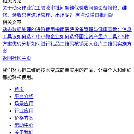
相关讨论
关于动火作业完工验收审批问题
维保验收问题
设备报修、维
修、验收
只有进场管理，出场呢？ 有点没懂
审批问题
相关文章
动态数据处理的进阶使用指南
医院设备管理与健康宣教：信息
工具该如何选？
中小微企业如何选择固定资产盘点工具？5种
方案优劣分析
如何进行礼品二维码核销
无人仓库二维码实施方
案
返回社区主页
我们努力把二维码技术变成简单实用的产品，让每个人和组织
都能轻松使用。
首页
平台介绍
场景应用
行业应用
价格方案
帮助中心
关于我们