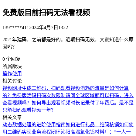
免费版目前扫码无法看视频
139*****411
2024年4月7日
1322
2021年建码，之前都是好的。近期扫码无效，大家知道什么原
因吗？
0
个回复
所属版块
操作使用
相关讨论
视频网址生成二维码，扫码观看视频消耗的流量是如何计算
的？
免费版活码扫码次数限制
请问全球区域都可以扫码，进入
查看视频吗？
如何导出观看视频时长记录
付了年费后。是不是
只能扫码观看视频一年？
相关文章
动态数据处理的进阶使用指南
如何进行礼品二维码核销
如何使
用二维码实现业务流程闭环
沁阳高温氧化铝材料厂：“一人一